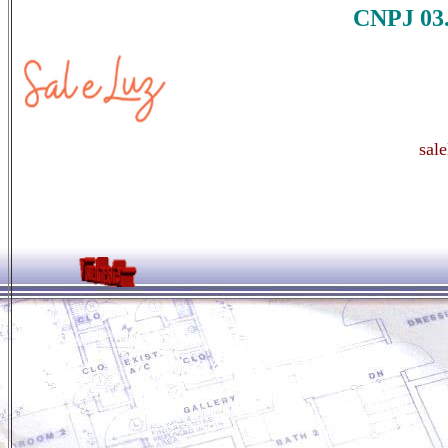
CNPJ 03.
sal